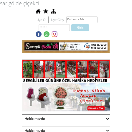
sarıgölde çiçekci
Üye Ol
Üye Girişi