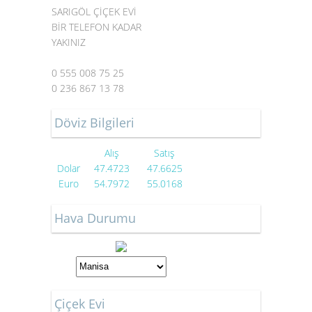
SARIGÖL ÇİÇEK EVİ
BİR TELEFON KADAR
YAKINIZ
0 555 008 75 25
0 236 867 13 78
Döviz Bilgileri
Alış
Satış
Dolar
47.4723
47.6625
Euro
54.7972
55.0168
Hava Durumu
Çiçek Evi