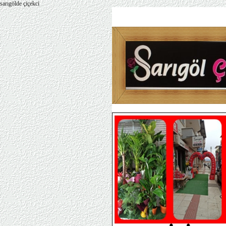
sarıgölde çiçekci