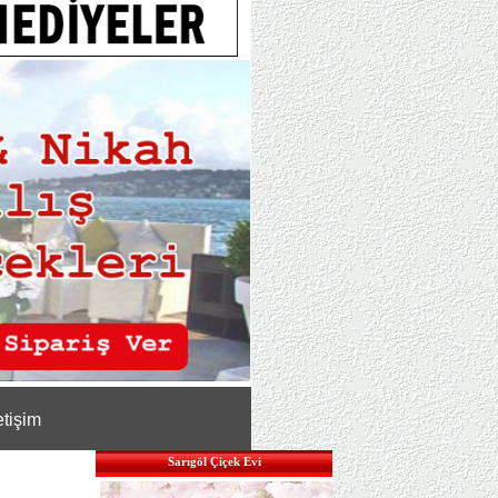
etişim
Sarıgöl Çiçek Evi