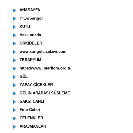
ANASAYFA
@EviSarigol
KUTU
Hakkımızda
ORKİDELER
www.sarigolcicekevi.com
TERARYUM
https://www.interflora.org.tr/
GÜL
YAPAY ÇİÇEKLER
GELİN ARABASI SÜSLEME
SAKSI CANLI
Foto Galeri
ÇELENKLER
ARAJMANLAR