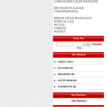
SARIGÖLDEKİ ÇİÇEK BAHÇENİZ
BİR TELEFON KADAR
YAKININIZDAYIZ.
MİMAR SİNAN MAHALLESİ
İSTİKLAL CAD.
NO:33/A
SARIGÖL
MANİSA
Ürün Ara
Detaylı
Ara
Site Menüsü
SAKSI CANLI
ÇELENKLER
ARAJMANLAR
GELİN ARABASI
TERARYUNLAR
Site Haritası
Site Haritası