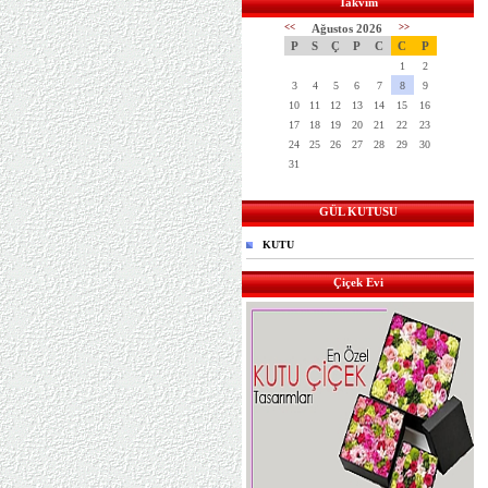
Takvim
<<
Ağustos 2026
>>
P
S
Ç
P
C
C
P
1
2
3
4
5
6
7
8
9
10
11
12
13
14
15
16
17
18
19
20
21
22
23
24
25
26
27
28
29
30
31
GÜL KUTUSU
KUTU
Çiçek Evi