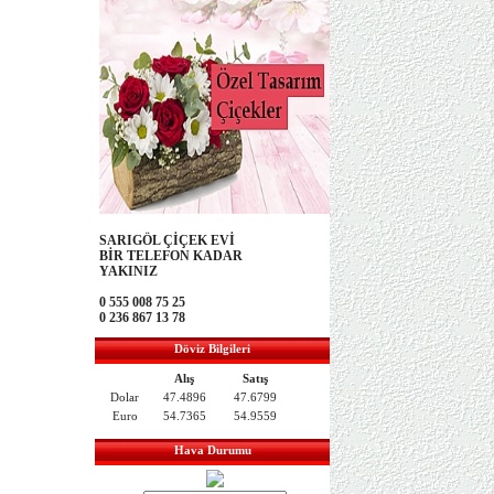
SARIGÖL ÇİÇEK EVİ
BİR TELEFON KADAR
YAKINIZ
0 555 008 75 25
0 236 867 13 78
Döviz Bilgileri
Alış
Satış
Dolar
47.4896
47.6799
Euro
54.7365
54.9559
Hava Durumu