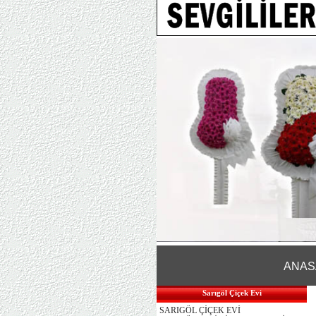
ANAS
Sarıgöl Çiçek Evi
SARIGÖL ÇİÇEK EVİ