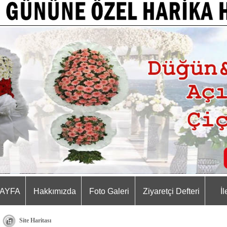
AYFA
Hakkımızda
Foto Galeri
Ziyaretçi Defteri
İl
Site Haritası